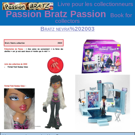
Livre pour les collectionneurs
Passion Bratz Passion
Book for
collectors
Bratz nevra%202003