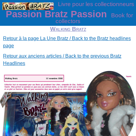
Livre pour les collectionneurs
Passion Bratz Passion
Book for
collectors
Walking Bratz
Retour à la page La Une Bratz / Back to the Bratz headlines
page
Retour aux anciens articles / Back to the previous Bratz
Headlines