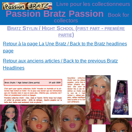
Livre pour les collectionneurs
Passion Bratz Passion
Book for
collectors
Bratz Stylin / Hight School (first part - première
partie)
Retour à la page La Une Bratz / Back to the Bratz headlines
page
Retour aux anciens articles / Back to the previous Bratz
Headlines